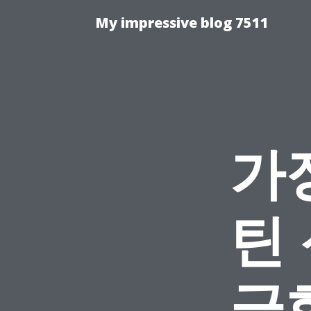
My impressive blog 7511
가
틴
금