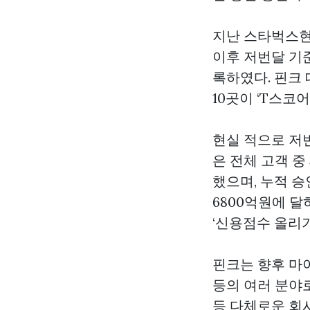
지난
스타벅스
이후 저번달 기준
록하였다. 핀크 
10곳이 ‘T스코
현실 적으로 저
은 전체 고객 중
했으며, 누적 승
6800억원에 달
‘신용점수 올리
핀크는 향후 마이
등의 여러 분야
등 다체로운 회