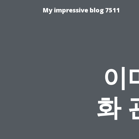
My impressive blog 7511
이
화 