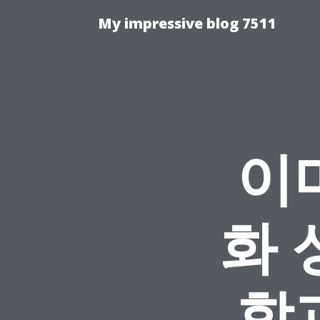
My impressive blog 7511
이
화 
함