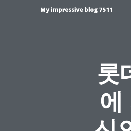
My impressive blog 7511
롯
에
신