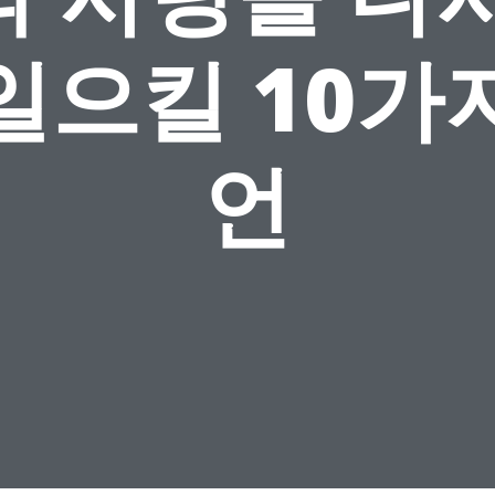
일으킬 10가
언