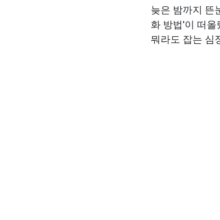
늦은 밤까지 뜬
화 방법'이 떠올
뭐라도 잡는 심