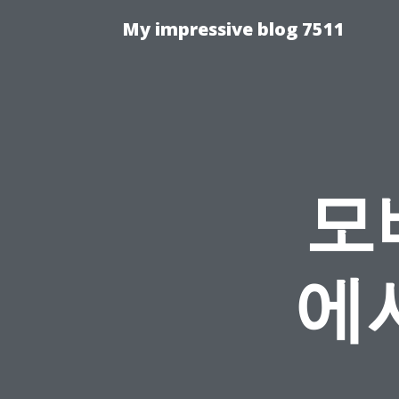
My impressive blog 7511
모
에