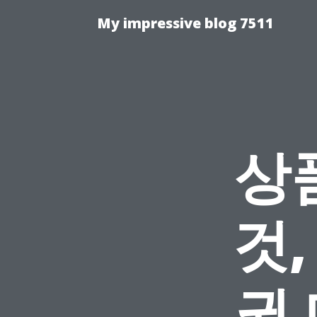
My impressive blog 7511
상
것
권