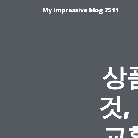
My impressive blog 7511
상
것,
교